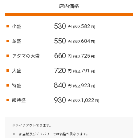
店内価格
530
小盛
582
円
(税込
円)
550
並盛
604
円
(税込
円)
660
アタマの大盛
725
円
(税込
円)
720
大盛
791
円
(税込
円)
840
特盛
923
円
(税込
円)
930
超特盛
1,022
円
(税込
円)
※テイクアウトできます。
※一部店舗及びデリバリーでは価格が異なります。