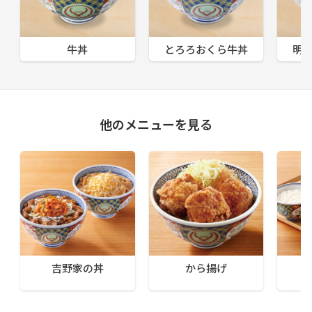
牛丼
とろろおくら牛丼
明
他のメニューを見る
吉野家の丼
から揚げ