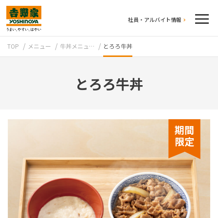
社員・アルバイト情報
TOP
メニュー
牛丼メニュ…
とろろ牛丼
とろろ牛丼
テイクアウト
期間
限定
牛丼のこだわり
吉野家の歴史