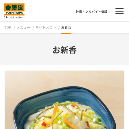
社員・アルバイト情報
TOP
メニュー
サイドメニ…
お新香
お新香
テイクアウト
牛丼のこだわり
吉野家の歴史