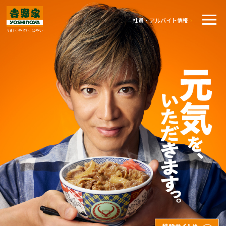
社員・アルバイト情報
テイクアウト
テイクアウト
牛丼のこだわり
牛丼のこだわり
吉野家の歴史
吉野家の歴史