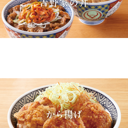
𠮷野家の丼
から揚げ