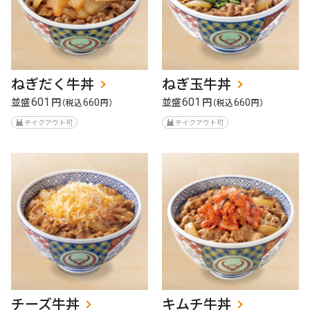
ねぎだく牛丼
ねぎ玉牛丼
並盛
円
並盛
円
601
601
（税込
660
円）
（税込
660
円）
テイクアウト可
テイクアウト可
チーズ牛丼
キムチ牛丼