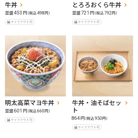
牛丼
とろろおくら牛丼
並盛
円
並盛
円
453
721
（税込
498
円）
（税込
792
円）
テイクアウト可
テイクアウト可
明太高菜マヨ牛丼
牛丼・油そばセッ
ト
並盛
円
601
（税込
660
円）
円
864
（税込
950
円）
テイクアウト可
テイクアウト可