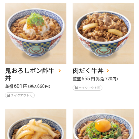
鬼おろしポン酢牛
肉だく牛丼
丼
並盛
円
655
（税込
720
円）
並盛
円
601
（税込
660
円）
テイクアウト可
テイクアウト可