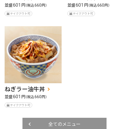
並盛
円
並盛
円
601
601
（税込
660
円）
（税込
660
円）
テイクアウト可
テイクアウト可
ねぎラー油牛丼
並盛
円
601
（税込
660
円）
テイクアウト可
全てのメニュー