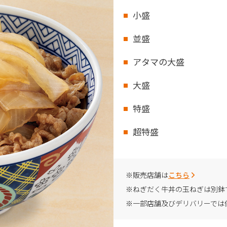
小盛
並盛
アタマの大盛
大盛
特盛
超特盛
※販売店舗は
こちら
※ねぎだく牛丼の玉ねぎは別鉢
※一部店舗及びデリバリーでは