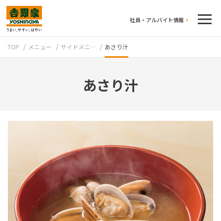
社員・アルバイト情報
TOP
メニュー
サイドメニ…
あさり汁
あさり汁
テイクアウト
牛丼のこだわり
吉野家の歴史