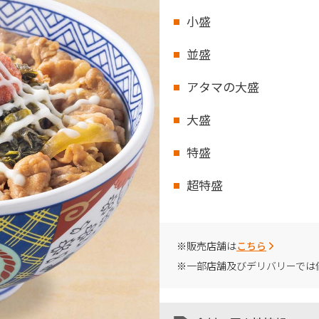
小盛
並盛
アタマの大盛
大盛
特盛
超特盛
※販売店舗は
こちら
※一部店舗及びデリバリーでは