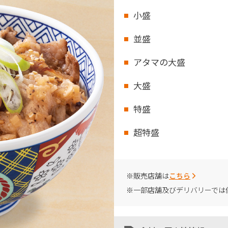
小盛
並盛
アタマの大盛
大盛
特盛
超特盛
※販売店舗は
こちら
※一部店舗及びデリバリーでは