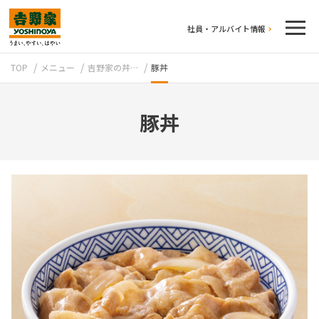
社員・アルバイト情報
TOP
メニュー
吉野家の丼…
豚丼
豚丼
テイクアウト
牛丼のこだわり
吉野家の歴史