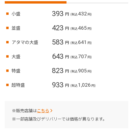
393
小盛
432
円
(税込
円)
423
並盛
465
円
(税込
円)
583
アタマの大盛
641
円
(税込
円)
643
大盛
707
円
(税込
円)
823
特盛
905
円
(税込
円)
933
超特盛
1,026
円
(税込
円)
※販売店舗は
こちら
※一部店舗及びデリバリーでは価格が異なります。