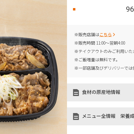
96
※販売店舗は
こちら
※販売時間 11:00～翌朝4:00
※テイクアウトのみご利用いた
※ご飯増量は無料です。
※一部店舗及びデリバリーでは
食材の原産地情報
メニュー全情報 栄養