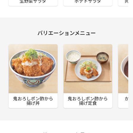
生野菜サラダ
ポテトサラダ
肉
バリエーションメニュー
鬼おろしポン酢から
鬼おろしポン酢から
か
揚げ丼
揚げ定食