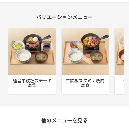
バリエーションメニュー
極旨牛鉄板ステーキ
牛鉄板スタミナ焼肉
麦
定食
定食
他のメニューを見る