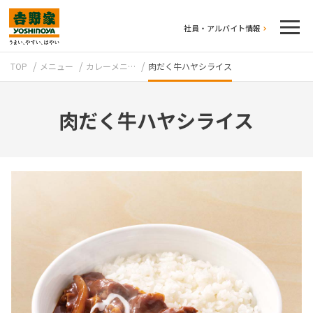
社員・アルバイト情報
TOP
メニュー
カレーメニ…
肉だく牛ハヤシライス
肉だく牛ハヤシライス
テイクアウト
牛丼のこだわり
吉野家の歴史