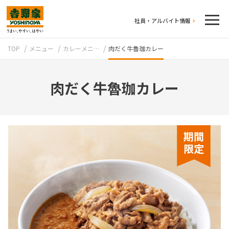
社員・アルバイト情報
TOP
メニュー
カレーメニ…
肉だく牛魯珈カレー
肉だく牛魯珈カレー
テイクアウト
期間
限定
牛丼のこだわり
吉野家の歴史