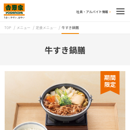
社員・アルバイト情報
TOP
メニュー
定食メニュ…
牛すき鍋膳
牛すき鍋膳
テイクアウト
期間
限定
牛丼のこだわり
吉野家の歴史