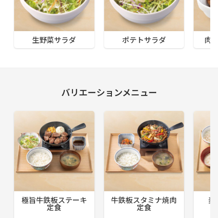
生野菜サラダ
ポテトサラダ
肉
バリエーションメニュー
極旨牛鉄板ステーキ
牛鉄板スタミナ焼肉
麦
定食
定食