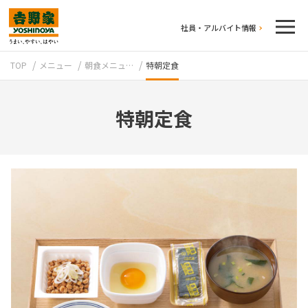
社員・アルバイト情報
TOP
メニュー
朝食メニュ…
特朝定食
特朝定食
テイクアウト
牛丼のこだわり
吉野家の歴史