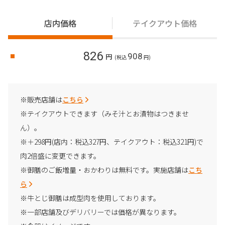
店内価格
テイクアウト価格
826
908
円
(税込
円)
※販売店舗は
こちら
※テイクアウトできます（みそ汁とお漬物はつきませ
ん）。
※＋298円(店内：税込327円、テイクアウト：税込321円)で
肉2倍盛に変更できます。
※御膳のご飯増量・おかわりは無料です。実施店舗は
こち
ら
※牛とじ御膳は成型肉を使用しております。
※一部店舗及びデリバリーでは価格が異なります。