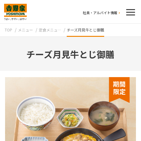
社員・アルバイト情報
TOP
メニュー
定食メニュ…
チーズ月見牛とじ御膳
チーズ月見牛とじ御膳
テイクアウト
期間
限定
牛丼のこだわり
吉野家の歴史