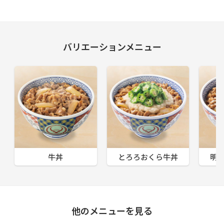
バリエーションメニュー
牛丼
とろろおくら牛丼
明
他のメニューを見る