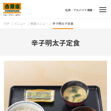
社員・アルバイト情報
TOP
メニュー
朝食メニュ…
辛子明太子定食
辛子明太子定食
テイクアウト
牛丼のこだわり
吉野家の歴史