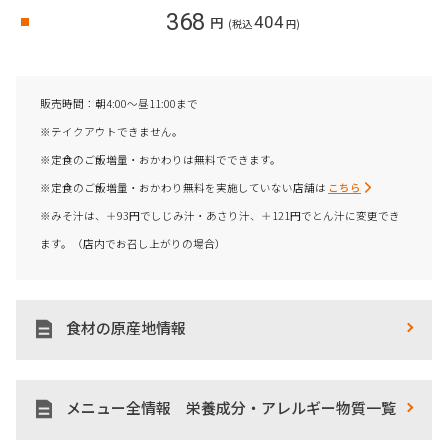
368
404
円
(税込
円)
販売時間：朝4:00～昼11:00まで
※テイクアウトできません。
※定食のご飯増量・おかわりは無料でできます。
※定食のご飯増量・おかわり無料を実施していない店舗は
こちら
※みそ汁は、＋93円でしじみ汁・あさり汁、＋121円でとん汁に変更でき
ます。（店内でお召し上がりの場合）
食材の原産地情報
メニュー全情報 栄養成分・アレルギー物質一覧