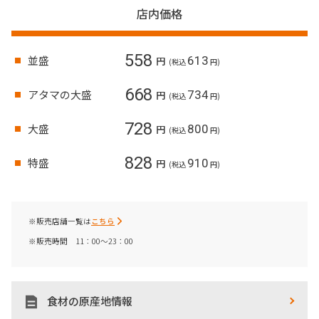
店内価格
558
並盛
613
円
(税込
円)
668
アタマの大盛
734
円
(税込
円)
728
大盛
800
円
(税込
円)
828
特盛
910
円
(税込
円)
※販売店舗一覧は
こちら
※販売時間 11：00～23：00
食材の原産地情報