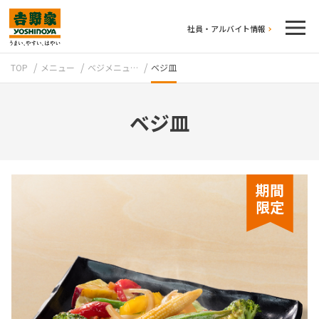
社員・アルバイト情報
TOP
メニュー
ベジメニュ…
ベジ皿
ベジ皿
テイクアウト
期間
限定
牛丼のこだわり
吉野家の歴史