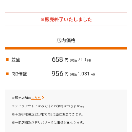
※販売終了いたしました
店内価格
658
並盛
710
円
(税込
円)
956
肉2倍盛
1,031
円
(税込
円)
※販売店舗は
こちら
※テイクアウトにはみそ汁とお漬物はつきません。
※＋298円(税込321円)で肉2倍盛に変更できます。
※一部店舗及びデリバリーでは価格が異なります。