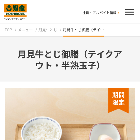
社員・アルバイト情報
TOP
メニュー
月見牛とじ
月見牛とじ御膳（テイ…
月見牛とじ御膳（テイクア
ウト・半熟玉子）
テイクアウト
期間
限定
牛丼のこだわり
吉野家の歴史