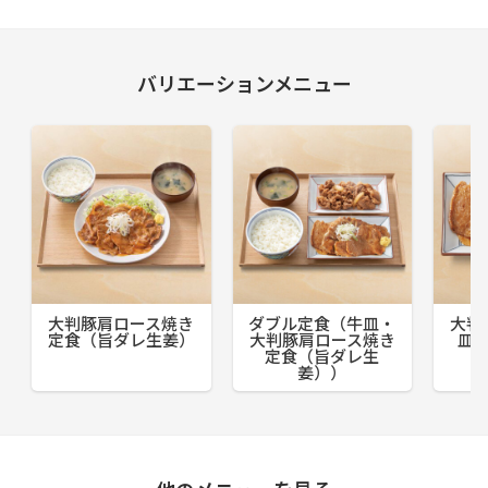
バリエーションメニュー
大判豚肩ロース焼き
ダブル定食（牛皿・
大判
定食（旨ダレ生姜）
大判豚肩ロース焼き
皿
定食（旨ダレ生
姜））