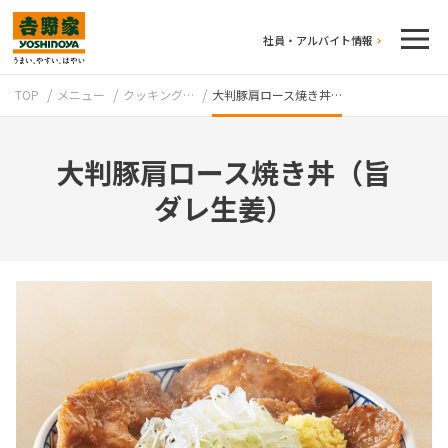
社員・アルバイト情報
TOP
メニュー
クッキング…
大判豚肩ロース焼き丼…
大判豚肩ロース焼き丼（旨
ダレ生姜）
テイクアウト
牛丼のこだわり
吉野家の歴史