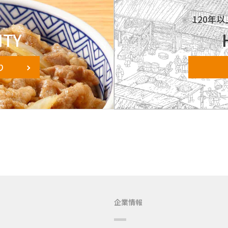
ィ
120年
ITY
り
企業情報