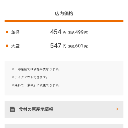
店内価格
454
並盛
499
円
(税込
円)
547
大盛
601
円
(税込
円)
※一部店舗では価格が異なります。
※テイクアウトできます。
※無料で「激辛」に変更できます。
食材の原産地情報