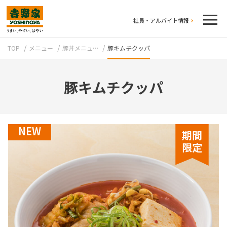
社員・アルバイト情報
TOP
メニュー
豚丼メニュ…
豚キムチクッパ
豚キムチクッパ
NEW
テイクアウト
期間
限定
牛丼のこだわり
吉野家の歴史