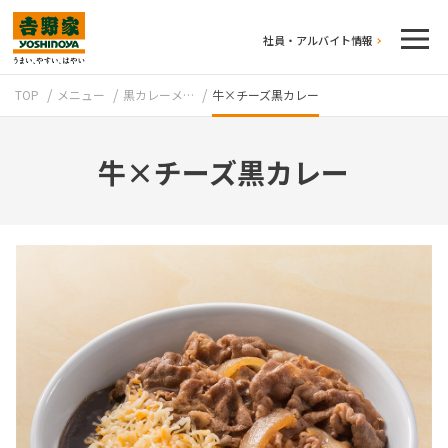
社員・アルバイト情報
TOP
メニュー
黒カレーメ…
牛×チーズ黒カレー
牛×チーズ黒カレー
テイクアウト
牛丼のこだわり
吉野家の歴史