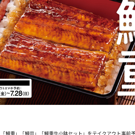
、「鰻重」「鰻皿」「鰻重牛小鉢セット」をテイクアウト事前