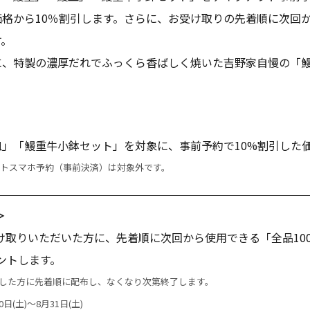
格から10％割引します。さらに、お受け取りの先着順に次回か
す。
に、特製の濃厚だれでふっくら香ばしく焼いた吉野家自慢の「
」「鰻重牛小鉢セット」を対象に、事前予約で10%割引した
トスマホ予約（事前決済）は対象外です。
＞
け取りいただいた方に、先着順に次回から使用できる「全品10
ントします。
取りした方に先着順に配布し、なくなり次第終了します。
(土)～8月31日(土)