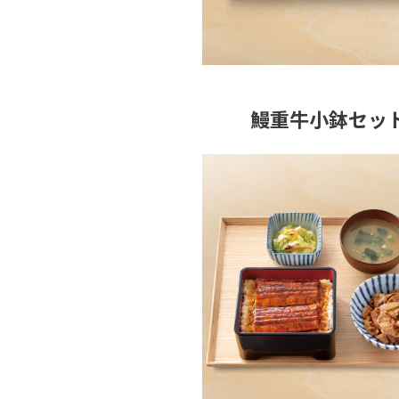
鰻重牛小鉢セッ