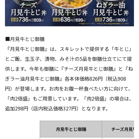
■月見牛とじ御膳
『月見牛とじ御膳』は、スキレットで提供する「牛とじ」
とご飯、生玉子、漬物、みそ汁の5品を御膳仕立てにて提
供します。今年も御膳に『チーズ月見牛とじ御膳』と『ね
ぎラー油月見牛とじ御膳』各本体価格826円（税込908
円）が登場します。お肉をお腹一杯食べたい方に向けて、
「肉2倍盛」もご用意しています。「肉2倍盛」の場合は、
追加298円（店内税込価格327円）となります。
月見牛とじ御膳
チーズ月見牛