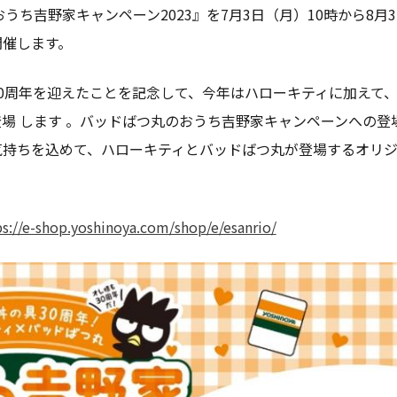
うち吉野家キャンペーン2023』を7月3日（月）10時から8月
開催します。
0周年を迎えたことを記念して、今年はハローキティに加えて、同
場 します 。バッドばつ丸のおうち吉野家キャンペーンへの登
気持ちを込めて、ハローキティとバッドばつ丸が登場するオリ
ps://e-shop.yoshinoya.com/shop/e/esanrio/