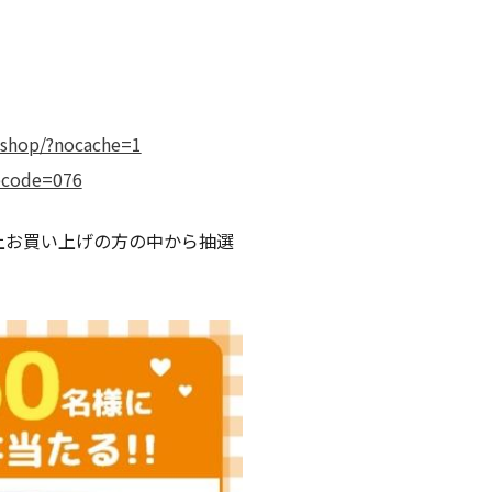
。
a-shop/?nocache=1
?pcode=076
以上お買い上げの方の中から抽選