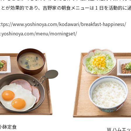
とが効果的であり、吉野家の朝食メニューは 1 日を活動的に
ttps://www.yoshinoya.com/kodawari/breakfast-happiness/
.yoshinoya.com/menu/morningset/
小鉢定食
W ハムエ