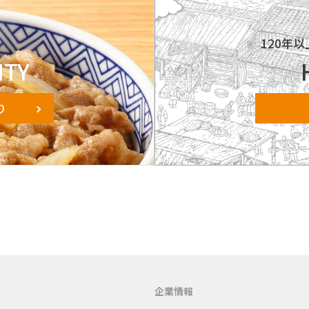
ィ
120年
ITY
り
企業情報