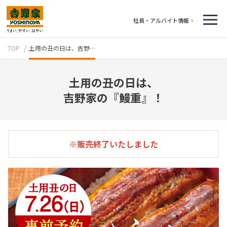
社員・アルバイト情報
TOP
土用の丑の日は、吉野…
土用の丑の日は、
吉野家の『鰻重』！
テイクアウト
※販売終了いたしました
牛丼のこだわり
吉野家の歴史