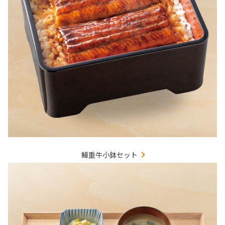
鰻重牛小鉢セット