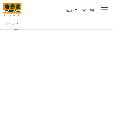
社員・アルバイト情報
TOP
LP
テイクアウト
牛丼のこだわり
吉野家の歴史