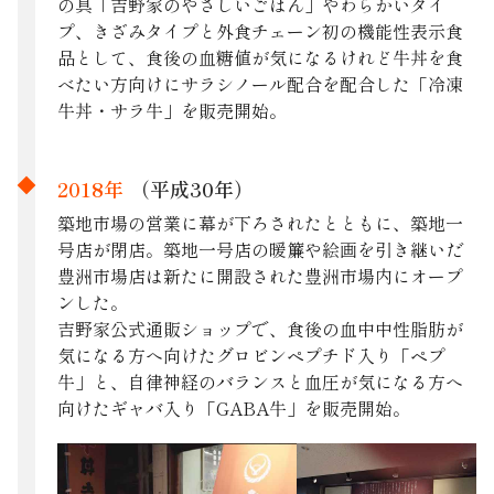
の具「吉野家のやさしいごはん」やわらかいタイ
プ、きざみタイプと外食チェーン初の機能性表示食
品として、食後の血糖値が気になるけれど牛丼を食
べたい方向けにサラシノール配合を配合した「冷凍
牛丼・サラ牛」を販売開始。
2018年
（平成30年）
築地市場の営業に幕が下ろされたとともに、築地一
号店が閉店。築地一号店の暖簾や絵画を引き継いだ
豊洲市場店は新たに開設された豊洲市場内にオープ
ンした。
吉野家公式通販ショップで、食後の血中中性脂肪が
気になる方へ向けたグロビンペプチド入り「ペプ
牛」と、自律神経のバランスと血圧が気になる方へ
向けたギャバ入り「GABA牛」を販売開始。