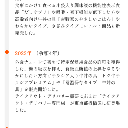
食事にかけて食べる小袋入り調味液の機能性表示食
品「だしサプリ」や咀嚼・嚥下機能が低下した方や
高齢者向け牛丼の具「吉野家のやさしいごはん」や
わらかいタイプ、きざみタイプにレトルト商品も新
発売した。
2022年
（令和4年）
外食チェーンで初めて特定保健用食品の許可を獲得
した、糖の吸収を抑え、食後血糖値の上昇をゆるや
かにしたい方向けサラシア入り牛丼の具「トク牛サ
ラシアプレミアム」や「常温保存タイプ 牛丼の
具」を販売開始した。
テイクアウト・デリバリー需要に応えた「テイクア
ウト・デリバリー専門店」が東京都板橋区に初登場
した。