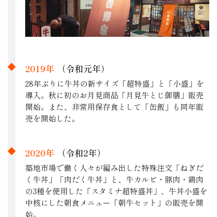
2019年
（令和元年）
28年ぶりに牛丼の新サイズ「超特盛」と「小盛」を
導入。秋に初のお月見商品「月見牛とじ御膳」販売
開始。また、非常用保存食として「缶飯」も同年販
売を開始した。
2020年
（令和2年）
築地市場で働く人々が編み出した特殊注文「ねぎだ
く牛丼」「肉だく牛丼」と、牛カルビ・豚肉・鶏肉
の3種を使用した「スタミナ超特盛丼」、牛丼小盛を
中核にした朝食メニュー「朝牛セット」の販売を開
始。