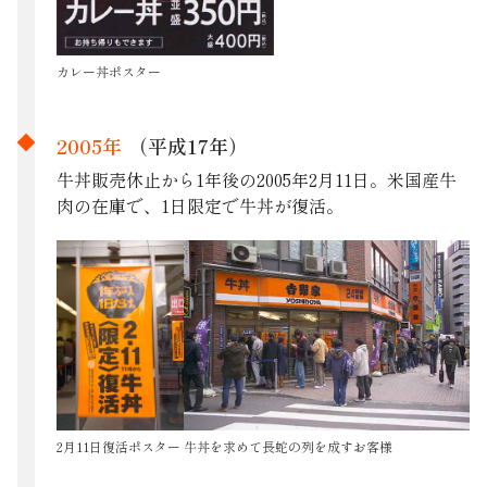
カレー丼ポスター
2005年
（平成17年）
牛丼販売休止から1年後の2005年2月11日。米国産牛
肉の在庫で、1日限定で牛丼が復活。
牛丼を求めて長蛇の列を成すお客様
2月11日復活ポスター