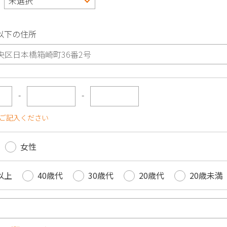
以下の住所
-
-
ご記入ください
女性
以上
40歳代
30歳代
20歳代
20歳未満