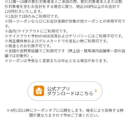
※12歳〜18歳の割引対象者本人ご来店の際、割引対象者本人または割
引対象者を含むお会計をする場合に限り、税込300円以上のお会計で
125円引きいたします。
※1会計で1回のみご利用可です。
※同一クーポンならびにお会計金額が対象の他クーポンとの併用不可で
す。
※店内/テイクアウトにご利用可です。
※テイクアウト予約のWEB決済およびデリバリーにはご利用不可です。
※株主優待券およびグルメカードでの支払い時ご利用可です。
※現金とのお引換不可です。
※全国の吉野家店舗でご利用可です（押上店・競馬場内店舗等一部の店
舗では対象外）。
※クーポンは予告なく変更または中止となる場合があります。
公式アプリ
ダウンロードはこちら
※4月1日11時にクーポンタブに公開をします。端末により反映する時
間が異なりますので予めご了承ください。