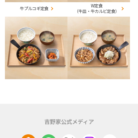
W定食
牛プルコギ定食
（牛皿・牛カルビ定食）
吉野家公式メディア