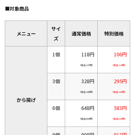
■対象商品
サイ
メニュー
通常価格
特別価格
ズ
1個
118円
106
円
（税込127円）
（税込
114
円）
3個
328円
295
円
（税込345円）
（税込
318
円）
から揚げ
6個
648円
583
円
（税込699円）
（税込
629
円）
9個
908円
817
円