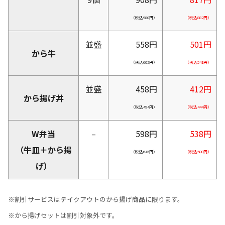
（税込980円）
（税込
882
円）
並盛
558円
501
円
から牛
（税込602円）
（税込
541
円）
並盛
458円
412
円
から揚げ丼
（税込494円）
（税込
444
円）
W弁当
–
598円
538
円
（牛皿＋から揚
（税込645円）
（税込
580
円）
げ）
※割引サービスはテイクアウトのから揚げ商品に限ります。
※から揚げセットは割引対象外です。