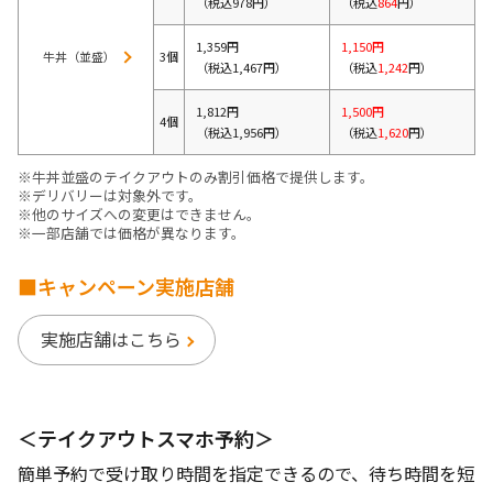
（税込978円）
（税込
864
円）
1,359円
1,150円
牛丼（並盛）
3個
（税込1,467円）
（税込
1,242
円）
1,812円
1,500円
4個
（税込1,956円）
（税込
1,620
円）
※牛丼並盛のテイクアウトのみ割引価格で提供します。
※デリバリーは対象外です。
※他のサイズへの変更はできません。
※一部店舗では価格が異なります。
■キャンペーン実施店舗
実施店舗はこちら
＜テイクアウトスマホ予約＞
簡単予約で受け取り時間を指定できるので、待ち時間を短