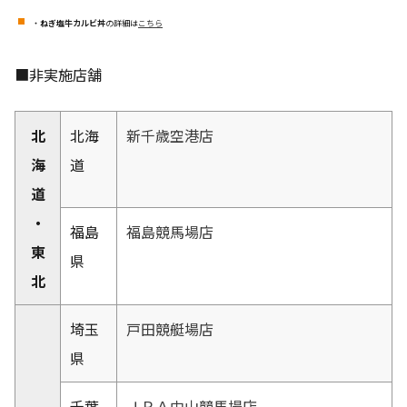
・
ねぎ塩牛カルビ丼
の詳細は
こちら
■非実施店舗
北
北海
新千歳空港店
海
道
道
・
福島
福島競馬場店
東
県
北
埼玉
戸田競艇場店
県
千葉
ＪＲＡ中山競馬場店
、