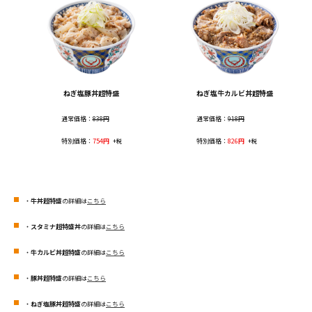
ねぎ塩豚丼超特盛
ねぎ塩牛カルビ丼超特盛
通常価格：
838円
通常価格：
918円
特別価格：
754円
特別価格：
826円
+税
+税
・
牛丼超特盛
の詳細は
こちら
・
スタミナ超特盛丼
の詳細は
こちら
・
牛カルビ丼超特盛
の詳細は
こちら
・
豚丼超特盛
の詳細は
こちら
・
ねぎ塩豚丼超特盛
の詳細は
こちら