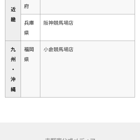
府
近
畿
兵庫
阪神競馬場店
県
九
福岡
小倉競馬場店
州
県
・
沖
縄