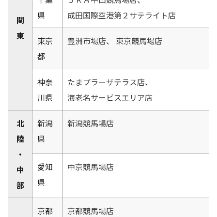
県
成田国際空港第２サテライト店
関
東
東京
豊洲市場店
、
東京競馬場店
都
神奈
たまプラーザテラス店
、
川県
海老名サービスエリア店
北
新潟
新潟競馬場店
陸
県
・
愛知
中京競馬場店
中
県
部
京都
京都競馬場店