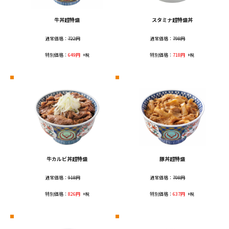
牛丼超特盛
スタミナ超特盛丼
通常価格：
722円
通常価格：
798円
特別価格：
649円
特別価格：
718円
+税
+税
牛カルビ丼超特盛
豚丼超特盛
通常価格：
918円
通常価格：
708円
特別価格：
826円
特別価格：
637円
+税
+税