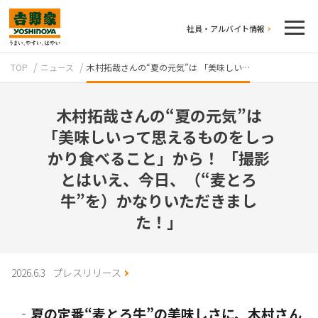
社員・アルバイト情報
TOP
ニュース
木村拓哉さんの“夏の元気”は 「美味しい…
木村拓哉さんの“夏の元気”は
「美味しいって思えるものをしっ
かり食べること」から！ 「撮影
とはいえ、今日、（“麦とろ
テイクアウト
牛”を）かなりいただきまし
た！」
2026.6.3
プレスリリース
牛丼のこだわり
吉野家の歴史
‐夏の定番“麦とろ牛”の美味しさに、木村さん