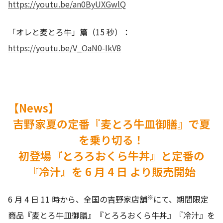
https://youtu.be/an0ByUXGwlQ
「オレと麦とろ牛」篇（15 秒）：
https://youtu.be/V_OaN0-IkV8
【News】
吉野家夏の定番『麦とろ牛皿御膳』で夏
を乗り切る！
初登場『とろろおくら牛丼』と定番の
『冷汁』を 6 月 4 日 より販売開始
※
6 月 4 日 11 時から、全国の吉野家店舗
にて、期間限定
商品『麦とろ牛皿御膳』『とろろおくら牛丼』『冷汁』を