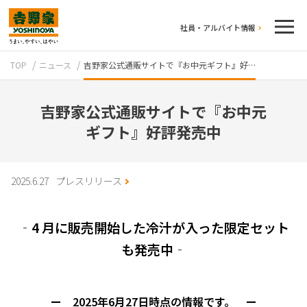
社員・アルバイト情報
TOP
ニュース
吉野家公式通販サイトで『お中元ギフト』好…
吉野家公式通販サイトで『お中元
ギフト』好評発売中
テイクアウト
2025.6.27
プレスリリース
‐4 月に販売開始した冷汁が入った限定セット
も発売中‐
牛丼のこだわり
吉野家の歴史
ー 2025年6月27日時点の情報です。 ー