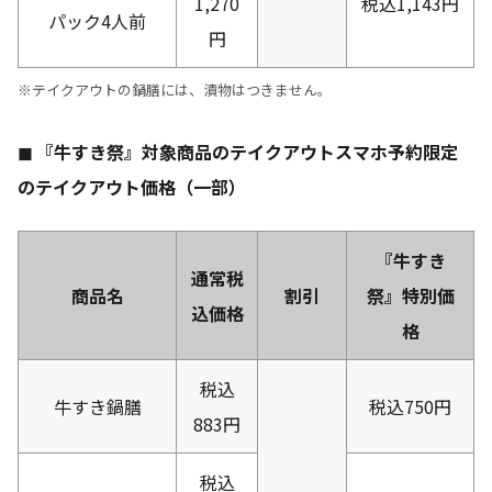
1,270
税込1,143円
パック4人前
円
※テイクアウトの鍋膳には、漬物はつきません。
◼ 『牛すき祭』対象商品のテイクアウトスマホ予約限定
のテイクアウト価格（一部）
『牛すき
通常税
商品名
割引
祭』特別価
込価格
格
税込
牛すき鍋膳
税込750円
883円
税込