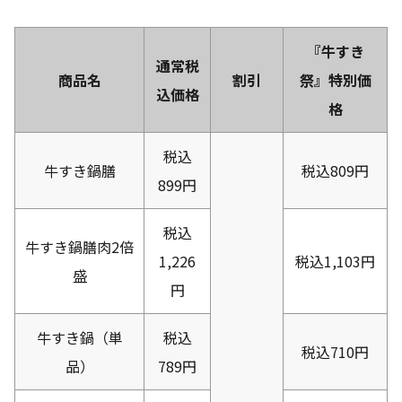
『牛すき
通常税
商品名
割引
祭』特別価
込価格
格
税込
牛すき鍋膳
税込809円
899円
税込
牛すき鍋膳肉2倍
1,226
税込1,103円
盛
円
牛すき鍋（単
税込
税込710円
品）
789円