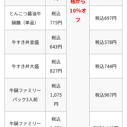
格から
10％オ
とんこつ醤油牛
税込
税込697円
フ
鍋膳（単品）
775円
税込
牛すき丼並盛
税込578円
643円
税込
牛すき丼大盛
税込744円
827円
税込
牛鍋ファミリー
1,075
税込967円
パック3人前
円
税込
牛鍋ファミリー