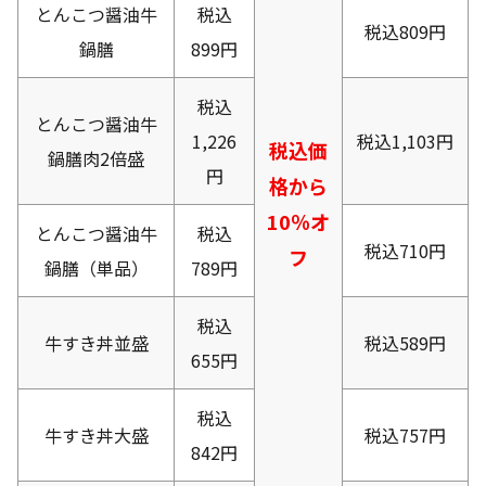
とんこつ醤油牛
税込
税込809円
鍋膳
899円
税込
とんこつ醤油牛
1,226
税込1,103円
税込価
鍋膳肉2倍盛
円
格から
10％オ
とんこつ醤油牛
税込
税込710円
フ
鍋膳（単品）
789円
税込
牛すき丼並盛
税込589円
655円
税込
牛すき丼大盛
税込757円
842円