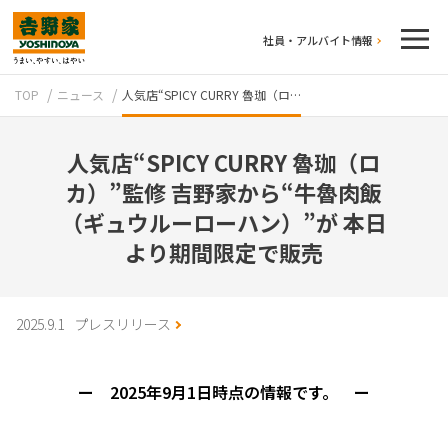
社員・アルバイト情報
TOP
ニュース
人気店“SPICY CURRY 魯珈（ロ…
人気店“SPICY CURRY 魯珈（ロ
カ）”監修 吉野家から“牛魯肉飯
（ギュウルーローハン）”が 本日
より期間限定で販売
テイクアウト
2025.9.1
プレスリリース
ー 2025年9月1日時点の情報です。 ー
牛丼のこだわり
吉野家の歴史