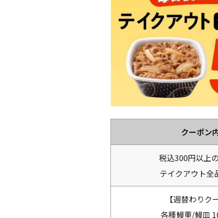
クーポン
税込300円以上
テイクアウト全
【週替わりク
各種鰻重/鰻皿 1