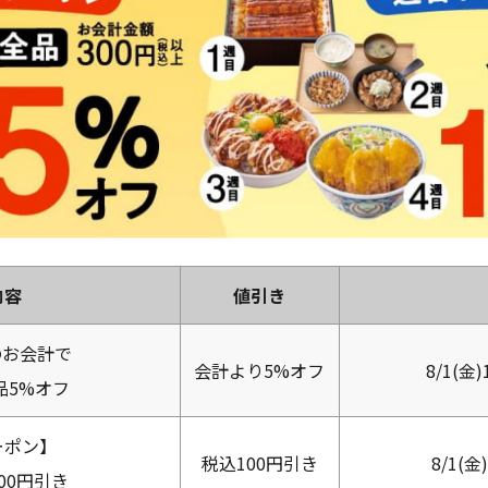
内容
値引き
のお会計で
会計より5%オフ
8/1(金
品5%オフ
ーポン】
税込100円引き
8/1(金
00円引き