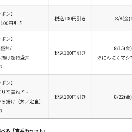
ーポン】
税込100円引き
8/8(金
100円引き
ーポン】
盛丼/
8/15(金
税込100円引き
ら揚げ超特盛丼
※にんにくマシ
き
ーポン】
ピリ辛青ねぎ・
税込100円引き
8/22(金
から揚げ（丼／定食）
き
選べる「吉呑みセット」