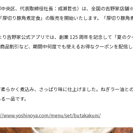
央区、代表取締役社長：成瀨哲也）は、全国の吉野家店舗※にて、20
で「厚切り豚角煮定食」の販売を開始いたします。「厚切り豚角
1 時より吉野家公式アプリでは、創業 125 周年を記念して「夏
り商品割引など、期間中何度でも使えるお得なクーポンを配信し
ど柔らかく煮込み、さっぱり味に仕上げました。ねぎラー油と
ある一品です。
://www.yoshinoya.com/menu/set/butakakuni/