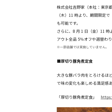
株式会社吉野家（本社：東京都中
（木）11 時より、期間限定
も可能です。
さらに、8 月 1 日（金）1
アウト全品 5％オフや週替わ
※一部店舗では実施していません。
■厚切り豚角煮定食
大きな豚バラ肉をとろけるほ
で味の変化も楽しめる満足感
「厚切り豚角煮定食」
https