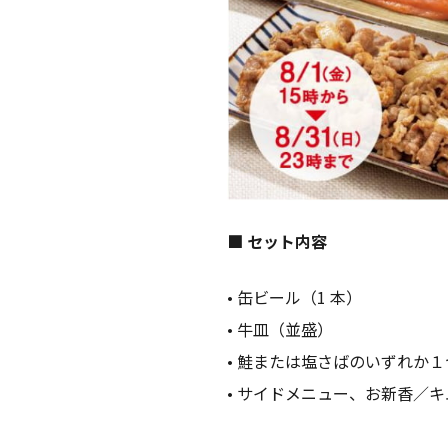
■ セット内容
• 缶ビール（1 本）
• 牛皿（並盛）
• 鮭または塩さばのいずれか１
• サイドメニュー、お新香／キ