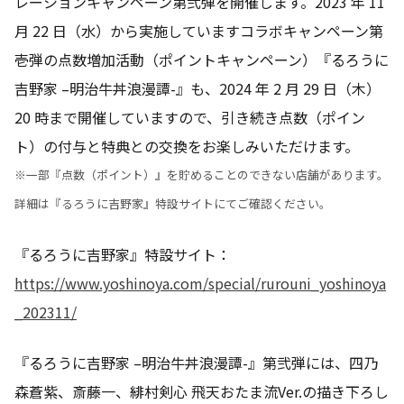
レーションキャンペーン第弐弾を開催します。2023 年 11
月 22 日（水）から実施していますコラボキャンペーン第
壱弾の点数増加活動（ポイントキャンペーン）『るろうに
吉野家 –明治牛丼浪漫譚-』も、2024 年 2 月 29 日（木）
20 時まで開催していますので、引き続き点数（ポイン
ト）の付与と特典との交換をお楽しみいただけます。
※一部『点数（ポイント）』を貯めることのできない店舗があります。
詳細は『るろうに吉野家』特設サイトにてご確認ください。
『るろうに吉野家』特設サイト：
https://www.yoshinoya.com/special/rurouni_yoshinoya
_202311/
『るろうに吉野家 –明治牛丼浪漫譚-』第弐弾には、四乃
森蒼紫、斎藤一、緋村剣心 飛天おたま流Ver.の描き下ろし