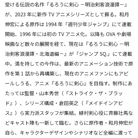
受ける伝説の名作『るろうに剣心 －明治剣客浪漫譚－』
が、2023 年に新作 TV アニメシリーズとして蘇る。和月
伸宏による原作は 1994 年「週刊少年ジャンプ」にて連載
開始、1996 年には初の TV アニメ化。以降も OVA や劇場
映画など数々の展開を経て、現在は『るろうに剣心 －明
治剣客浪漫譚・北海道編－』が「ジャンプ SQ.」にて連載
中。満を持しての今作は、最新のアニメーション技術で原
作を第 1 話から再構築し、現在のアニメファンにもアピ
ールしうる、アニメ『るろうに剣心』を目指す。制作にあ
たっては監督・山本秀世（『ストライク・ザ・ブラッ
ド』）、シリーズ構成・倉田英之（『メイドインアビ
ス』）ら実力派スタッフが集結。緋村剣心役に斉藤壮馬な
どキャスト陣も一新して臨む。さらに原作者・和月伸宏が
自ら、キャラクターデザインやシナリオなど全編に渡って