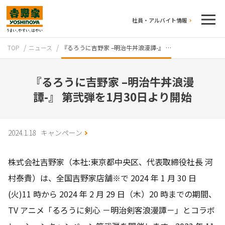
社員・アルバイト情報
TOP
ニュース
『るろうに吉野家 –明治牛丼浪漫譚-』 …
『るろうに吉野家 –明治牛丼浪漫
譚-』 第弐弾を1月30日より開始
テイクアウト
2024.1.18
キャンペーン
株式会社吉野家（本社:東京都中央区、代表取締役社長 河
村泰貴）は、全国吉野家店舗※で 2024 年 1 月 30 日
(火)11 時から 2024 年 2 月 29 日（木）20 時までの期間、
TV アニメ「るろうに剣心 －明治剣客浪漫譚－」とコラボ
牛丼のこだわり
吉野家の歴史