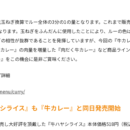
玉ねぎ換算でルー全体の3分の1の量となります。これまで販
となります。玉ねぎをふんだんに使用したことにより、ルーの色
ぎの相性が抜群であることを発揮していますが、今回の『牛カ
牛カレー』の肉量を増量した『肉だく牛カレー』など商品ライン
ー』をこの機会に是非ご賞味ください。
プ詳細
menu/curry/
シライス』も『牛カレー』と同日発売開始
売し大好評を頂戴した『牛ハヤシライス』本体価格518円（税込