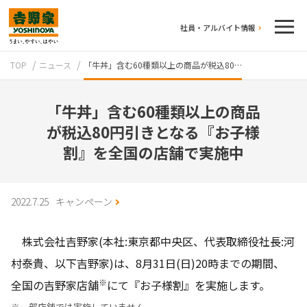
社員・アルバイト情報
TOP
ニュース
「牛丼」含む60種類以上の商品が税込80…
「牛丼」含む60種類以上の商品
が税込80円引きとなる『お子様
割』を全国の店舗で実施中
テイクアウト
2022.7.25
キャンペーン
株式会社吉野家(本社:東京都中央区、代表取締役社長:河
村泰貴、以下吉野家)は、8月31日(日)20時までの期間、
※
全国の吉野家店舗
にて『お子様割』を実施します。
牛丼のこだわり
吉野家の歴史
※一部店舗では実施していません。