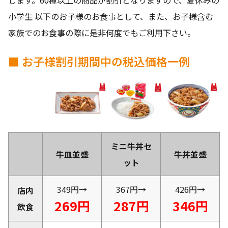
小学生 以下のお子様のお食事として、また、お子様含む
家族でのお食事の際に是非何度でもご利用下さい。
■ お子様割引期間中の税込価格一例
ミニ牛丼セ
牛皿並盛
牛丼並盛
ット
349円→
367円→
426円→
店内
269円
287円
346円
飲食