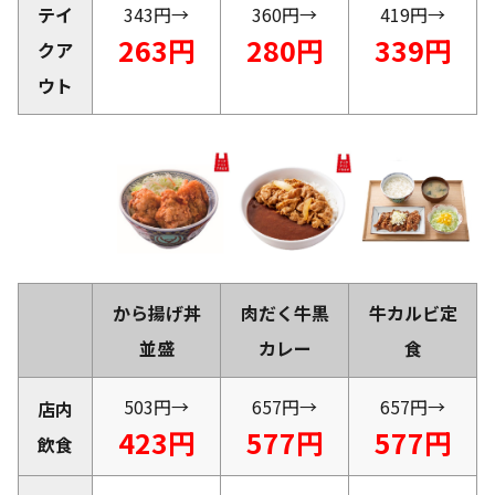
テイ
343円→
360円→
419円→
263円
280円
339円
クア
ウト
から揚げ丼
肉だく牛黒
牛カルビ定
並盛
カレー
食
503円→
657円→
657円→
店内
423円
577円
577円
飲食