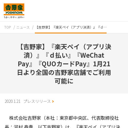
TOP
ニュース
【吉野家】『楽天ペイ（アプリ決済）』『ｄ…
【吉野家】『楽天ペイ（アプリ決
済）』『ｄ払い』『WeChat
Pay』『QUOカードPay』1月21
日より全国の吉野家店舗でご利用
テイクアウト
可能に
2020.1.21
プレスリリース
株式会社吉野家（本社：東京都中央区、代表取締役社
牛丼のこだわり
長：河村 泰貴、以下吉野家）は、『楽天ペイ（アプリ決