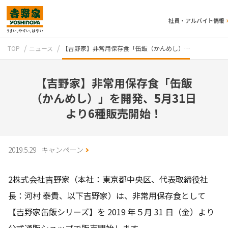
社員・アルバイト情報
TOP
ニュース
【吉野家】非常用保存食「缶飯（かんめし）…
【吉野家】非常用保存食「缶飯
（かんめし）」を開発、5月31日
より6種販売開始！
テイクアウト
2019.5.29
キャンペーン
2株式会社吉野家（本社：東京都中央区、代表取締役社
長：河村 泰貴、以下吉野家）は、非常用保存食として
【吉野家缶飯シリーズ】を 2019 年５月 31 日（金）より
牛丼のこだわり
吉野家の歴史
公式通販ショップで販売開始します。