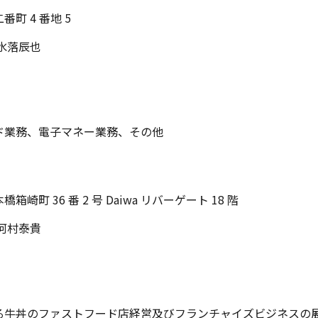
町 4 番地 5
水落辰也
ド業務、電子マネー業務、その他
崎町 36 番 2 号 Daiwa リバーゲート 18 階
河村泰貴
る牛丼のファストフード店経営及びフランチャイズビジネスの