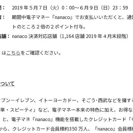
間：
2019 年５月７日（火）0：00～６月９日（日）23：59
容：
期間中電子マネー『nanaco』でお支払いいただくと、通常
トのところ２倍の２ポイント付与。
店舗：
nanaco 決済対応店舗（1,164 店舗 2019 年４月末段階）
くは
こちら
をご確認ください。
ついて
セブン－イレブン、イトーヨーカドー、そごう･西武などを擁す
簡単・スピーティ」など、電子マネー本来の特色に加え、お得な
o』と、電子マネ『nanaco』機能を搭載したクレジットカード
から、クレジットカード会員様約350 万人、『nanaco』会員様約